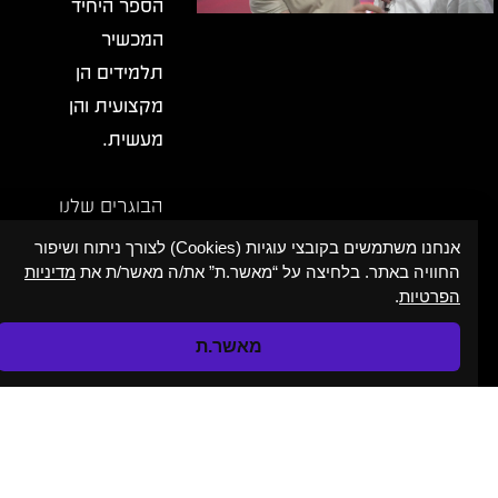
הספר היחיד
המכשיר
תלמידים הן
מקצועית והן
מעשית.
הבוגרים שלנו
משתלבים
אנחנו משתמשים בקובצי עוגיות (Cookies) לצורך ניתוח ושיפור
החוויה באתר. בלחיצה על “מאשר.ת” את/ה מאשר/ת את
מדיניות
בתעשייה
הפרטיות
.
בתפקידים
שונים –
מאשר.ת
יוצרים תוכן,
מפיקים
נא בדוק את החיבור שלך לאינטרנט
ומביימים.
בקיצור, הם